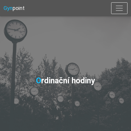
Gyn
point
Ordinační hodiny