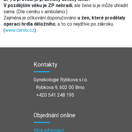
V pozdějším věku je ZP nehradí
, ale žena si je může uhradit
sama.
(Dle ceníku v ambulanci.)
Zejména je
očkování doporučováno
u žen, které prodělaly
operaci hrdla děložního
, a to co nejdříve po zákroku.
(
www.cervix.cz
)
Kontakty
Gynekologie Rybkova s.r.o.
Rybkova 9, 602 00 Brno
+420 541 248 195
Objednání online
Více informací