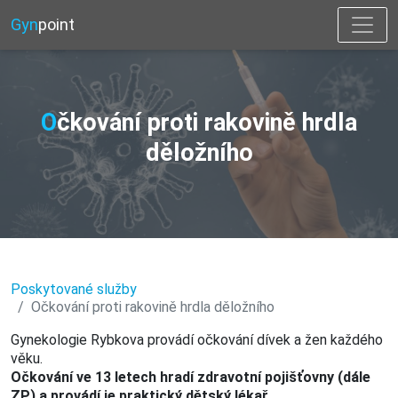
Gyn
point
Očkování proti rakovině hrdla
děložního
Poskytované služby
Očkování proti rakovině hrdla děložního
Gynekologie Rybkova provádí očkování dívek a žen každého
věku.
Očkování ve 13 letech hradí zdravotní pojišťovny (dále
ZP) a provádí je praktický dětský lékař.